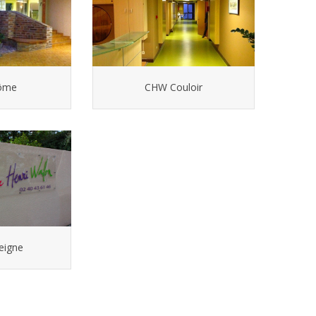
ôme
CHW Couloir
eigne