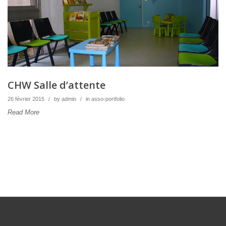
CHW Salle d’attente
26 février 2015
/
by
admin
/
in
asso-portfolio
Read More