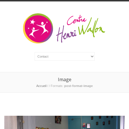
Image
Accueil
/
/ Formats:
post-format-image